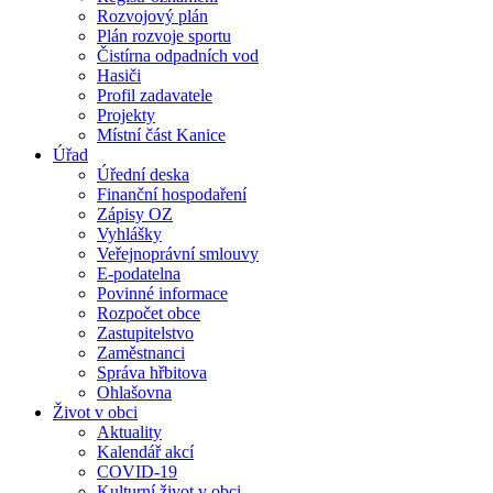
Rozvojový plán
Plán rozvoje sportu
Čistírna odpadních vod
Hasiči
Profil zadavatele
Projekty
Místní část Kanice
Úřad
Úřední deska
Finanční hospodaření
Zápisy OZ
Vyhlášky
Veřejnoprávní smlouvy
E-podatelna
Povinné informace
Rozpočet obce
Zastupitelstvo
Zaměstnanci
Správa hřbitova
Ohlašovna
Život v obci
Aktuality
Kalendář akcí
COVID-19
Kulturní život v obci