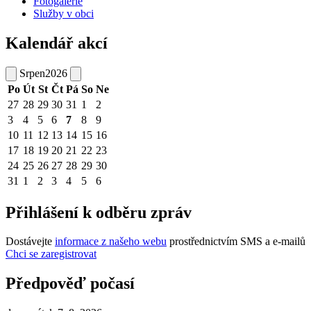
Fotogalerie
Služby v obci
Kalendář akcí
Srpen
2026
Po
Út
St
Čt
Pá
So
Ne
27
28
29
30
31
1
2
3
4
5
6
7
8
9
10
11
12
13
14
15
16
17
18
19
20
21
22
23
24
25
26
27
28
29
30
31
1
2
3
4
5
6
Přihlášení k odběru zpráv
Dostávejte
informace z našeho webu
prostřednictvím SMS a e-mailů
Chci se zaregistrovat
Předpověď počasí