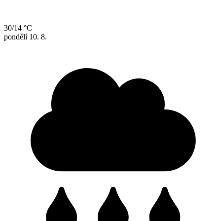
30/14 °C
pondělí
10. 8.