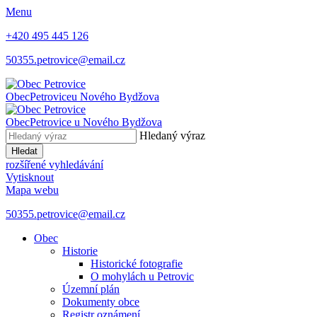
Menu
+420 495 445 126
50355.petrovice@email.cz
Obec
Petrovice
u Nového Bydžova
Obec
Petrovice
u Nového Bydžova
Hledaný výraz
Hledat
rozšířené vyhledávání
Vytisknout
Mapa webu
50355.petrovice@email.cz
Obec
Historie
Historické fotografie
O mohylách u Petrovic
Územní plán
Dokumenty obce
Registr oznámení