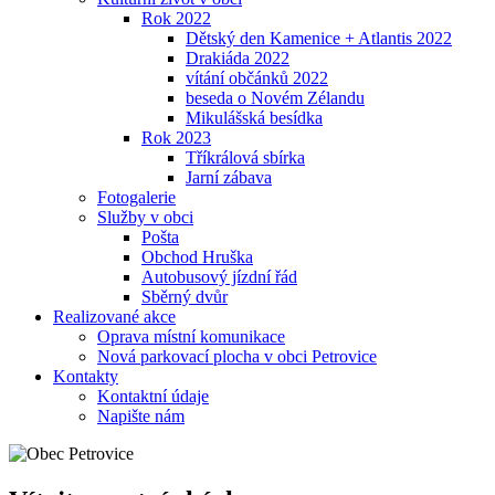
Rok 2022
Dětský den Kamenice + Atlantis 2022
Drakiáda 2022
vítání občánků 2022
beseda o Novém Zélandu
Mikulášská besídka
Rok 2023
Tříkrálová sbírka
Jarní zábava
Fotogalerie
Služby v obci
Pošta
Obchod Hruška
Autobusový jízdní řád
Sběrný dvůr
Realizované akce
Oprava místní komunikace
Nová parkovací plocha v obci Petrovice
Kontakty
Kontaktní údaje
Napište nám