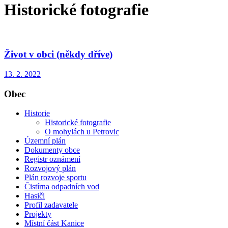
Historické fotografie
Život v obci (někdy dříve)
13. 2. 2022
Obec
Historie
Historické fotografie
O mohylách u Petrovic
Územní plán
Dokumenty obce
Registr oznámení
Rozvojový plán
Plán rozvoje sportu
Čistírna odpadních vod
Hasiči
Profil zadavatele
Projekty
Místní část Kanice