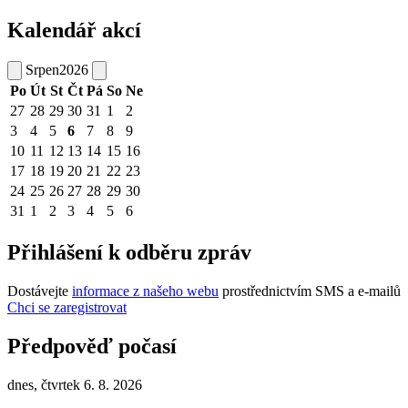
Kalendář akcí
Srpen
2026
Po
Út
St
Čt
Pá
So
Ne
27
28
29
30
31
1
2
3
4
5
6
7
8
9
10
11
12
13
14
15
16
17
18
19
20
21
22
23
24
25
26
27
28
29
30
31
1
2
3
4
5
6
Přihlášení k odběru zpráv
Dostávejte
informace z našeho webu
prostřednictvím SMS a e-mailů
Chci se zaregistrovat
Předpověď počasí
dnes, čtvrtek 6. 8. 2026