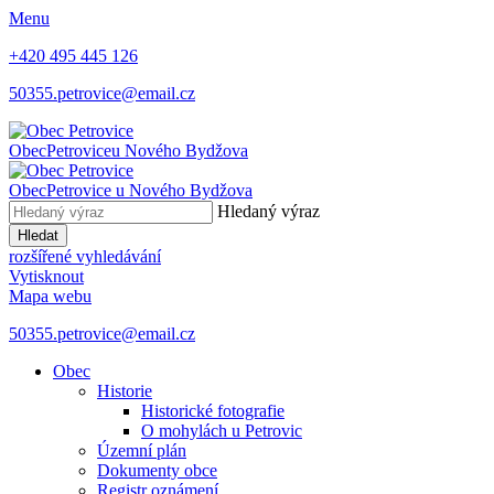
Menu
+420 495 445 126
50355.petrovice@email.cz
Obec
Petrovice
u Nového Bydžova
Obec
Petrovice
u Nového Bydžova
Hledaný výraz
Hledat
rozšířené vyhledávání
Vytisknout
Mapa webu
50355.petrovice@email.cz
Obec
Historie
Historické fotografie
O mohylách u Petrovic
Územní plán
Dokumenty obce
Registr oznámení