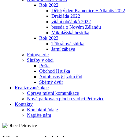
Rok 2022
Dětský den Kamenice + Atlantis 2022
Drakiáda 2022
vítání občánků 2022
beseda o Novém Zélandu
Mikulášská besídka
Rok 2023
Tříkrálová sbírka
Jarní zábava
Fotogalerie
Služby v obci
Pošta
Obchod Hruška
Autobusový jízdní řád
Sběrný dvůr
Realizované akce
Oprava místní komunikace
Nová parkovací plocha v obci Petrovice
Kontakty
Kontaktní údaje
Napište nám