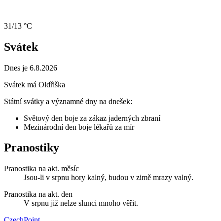
31/13 °C
Svátek
Dnes je 6.8.2026
Svátek má
Oldřiška
Státní svátky a významné dny na dnešek:
Světový den boje za zákaz jaderných zbraní
Mezinárodní den boje lékařů za mír
Pranostiky
Pranostika na akt. měsíc
Jsou-li v srpnu hory kalný, budou v zimě mrazy valný.
Pranostika na akt. den
V srpnu již nelze slunci mnoho věřit.
CzechPoint