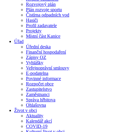
Rozvojový plán
Plán rozvoje sportu
Čistírna odpadních vod
Hasiči
Profil zadavatele
Projekty
Místní část Kanice
Úřad
Úřední deska
Finanční hospodaření
Zápisy OZ
Vyhlášky
Veřejnoprávní smlouvy
E-podatelna
Povinné informace
Rozpočet obce
Zastupitelstvo
Zaměstnanci
Správa hřbitova
Ohlašovna
Život v obci
Aktuality
Kalendář akcí
COVID-19
Kulturní život v obci