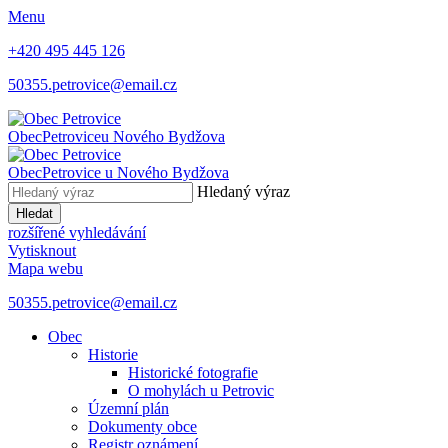
Menu
+420 495 445 126
50355.petrovice@email.cz
Obec
Petrovice
u Nového Bydžova
Obec
Petrovice
u Nového Bydžova
Hledaný výraz
Hledat
rozšířené vyhledávání
Vytisknout
Mapa webu
50355.petrovice@email.cz
Obec
Historie
Historické fotografie
O mohylách u Petrovic
Územní plán
Dokumenty obce
Registr oznámení