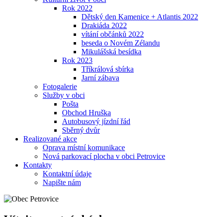
Rok 2022
Dětský den Kamenice + Atlantis 2022
Drakiáda 2022
vítání občánků 2022
beseda o Novém Zélandu
Mikulášská besídka
Rok 2023
Tříkrálová sbírka
Jarní zábava
Fotogalerie
Služby v obci
Pošta
Obchod Hruška
Autobusový jízdní řád
Sběrný dvůr
Realizované akce
Oprava místní komunikace
Nová parkovací plocha v obci Petrovice
Kontakty
Kontaktní údaje
Napište nám