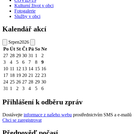
COVID-19
Kulturní život v obci
Fotogalerie
Služby v obci
Kalendář akcí
Srpen
2026
Po
Út
St
Čt
Pá
So
Ne
27
28
29
30
31
1
2
3
4
5
6
7
8
9
10
11
12
13
14
15
16
17
18
19
20
21
22
23
24
25
26
27
28
29
30
31
1
2
3
4
5
6
Přihlášení k odběru zpráv
Dostávejte
informace z našeho webu
prostřednictvím SMS a e-mailů
Chci se zaregistrovat
Předpověď počasí