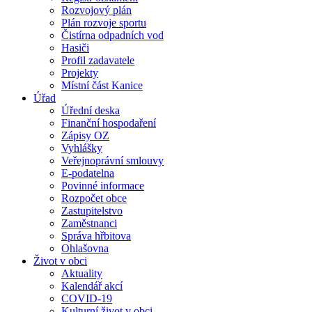
Rozvojový plán
Plán rozvoje sportu
Čistírna odpadních vod
Hasiči
Profil zadavatele
Projekty
Místní část Kanice
Úřad
Úřední deska
Finanční hospodaření
Zápisy OZ
Vyhlášky
Veřejnoprávní smlouvy
E-podatelna
Povinné informace
Rozpočet obce
Zastupitelstvo
Zaměstnanci
Správa hřbitova
Ohlašovna
Život v obci
Aktuality
Kalendář akcí
COVID-19
Kulturní život v obci