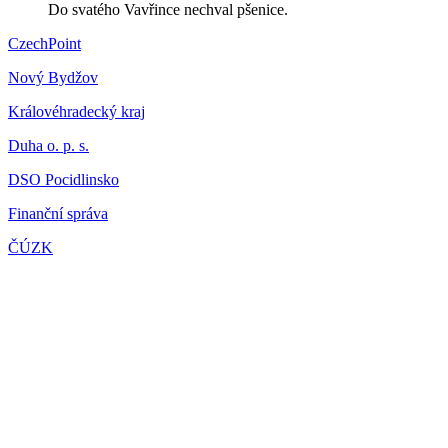
Do svatého Vavřince nechval pšenice.
CzechPoint
Nový Bydžov
Královéhradecký kraj
Duha o. p. s.
DSO Pocidlinsko
Finanční správa
ČÚZK