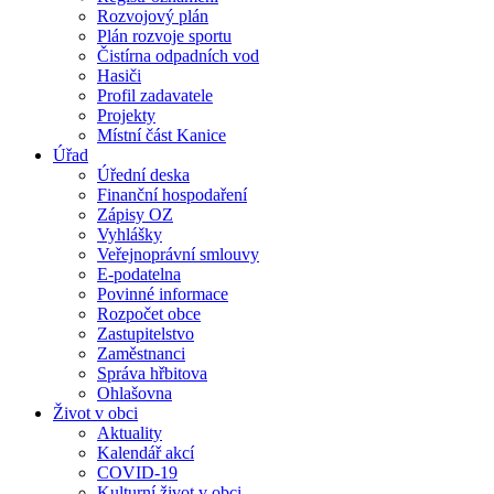
Rozvojový plán
Plán rozvoje sportu
Čistírna odpadních vod
Hasiči
Profil zadavatele
Projekty
Místní část Kanice
Úřad
Úřední deska
Finanční hospodaření
Zápisy OZ
Vyhlášky
Veřejnoprávní smlouvy
E-podatelna
Povinné informace
Rozpočet obce
Zastupitelstvo
Zaměstnanci
Správa hřbitova
Ohlašovna
Život v obci
Aktuality
Kalendář akcí
COVID-19
Kulturní život v obci