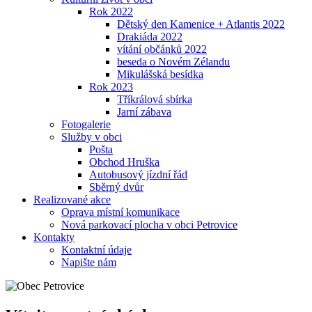
Rok 2022
Dětský den Kamenice + Atlantis 2022
Drakiáda 2022
vítání občánků 2022
beseda o Novém Zélandu
Mikulášská besídka
Rok 2023
Tříkrálová sbírka
Jarní zábava
Fotogalerie
Služby v obci
Pošta
Obchod Hruška
Autobusový jízdní řád
Sběrný dvůr
Realizované akce
Oprava místní komunikace
Nová parkovací plocha v obci Petrovice
Kontakty
Kontaktní údaje
Napište nám