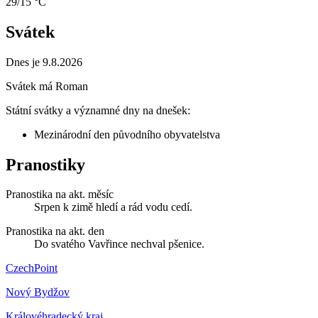
29/15 °C
Svátek
Dnes je 9.8.2026
Svátek má
Roman
Státní svátky a významné dny na dnešek:
Mezinárodní den původního obyvatelstva
Pranostiky
Pranostika na akt. měsíc
Srpen k zimě hledí a rád vodu cedí.
Pranostika na akt. den
Do svatého Vavřince nechval pšenice.
CzechPoint
Nový Bydžov
Královéhradecký kraj