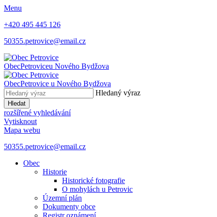
Menu
+420 495 445 126
50355.petrovice@email.cz
Obec
Petrovice
u Nového Bydžova
Obec
Petrovice
u Nového Bydžova
Hledaný výraz
Hledat
rozšířené vyhledávání
Vytisknout
Mapa webu
50355.petrovice@email.cz
Obec
Historie
Historické fotografie
O mohylách u Petrovic
Územní plán
Dokumenty obce
Registr oznámení