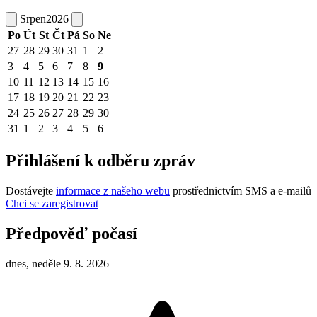
Srpen
2026
Po
Út
St
Čt
Pá
So
Ne
27
28
29
30
31
1
2
3
4
5
6
7
8
9
10
11
12
13
14
15
16
17
18
19
20
21
22
23
24
25
26
27
28
29
30
31
1
2
3
4
5
6
Přihlášení k odběru zpráv
Dostávejte
informace z našeho webu
prostřednictvím SMS a e-mailů
Chci se zaregistrovat
Předpověď počasí
dnes, neděle 9. 8. 2026